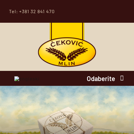
Skip
Tel: +381 32 841 470
to
content
Odaberite
POČETNA
O NAMA