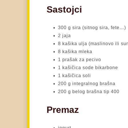
Sastojci
300 g sira (sitnog sira, fete…)
2 jaja
8 kašika ulja (maslinovo ili s
8 kašika mleka
1 prašak za pecivo
1 kašičica sode bikarbone
1 kašičica soli
200 g integralnog brašna
200 g belog brašna tip 400
Premaz
jogurt