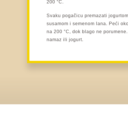
200 °C.
Svaku pogačicu premazati jogurtom 
susamom i semenom lana. Peći oko
na 200 °C, dok blago ne porumene. 
namaz ili jogurt.