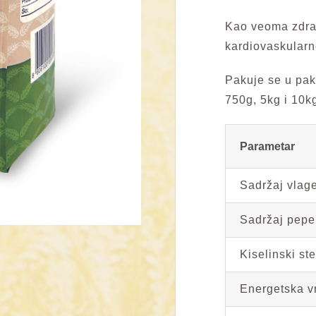
Kao veoma zdrav
kardiovaskularn
Pakuje se u pak
750g, 5kg i 10k
Parametar
Sadržaj vlag
Sadržaj pepe
Kiselinski st
Energetska v