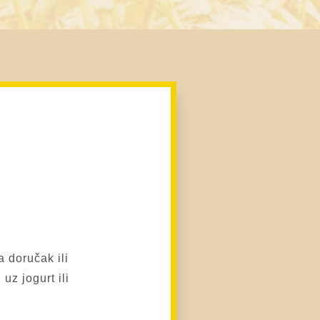
i
 doručak ili
uz jogurt ili