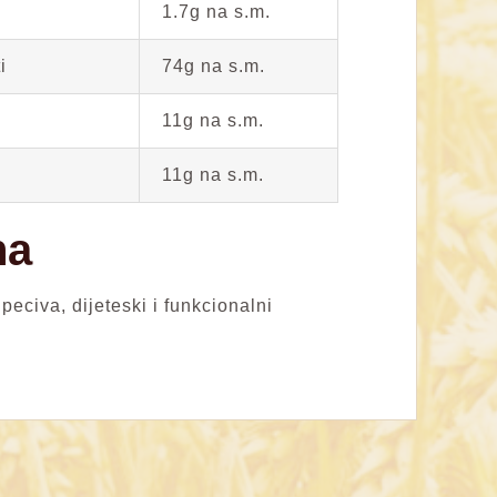
1.7g na s.m.
i
74g na s.m.
11g na s.m.
11g na s.m.
na
 peciva, dijeteski i funkcionalni