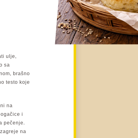
ti ulje,
o sa
onom, brašno
o testo koje
ini na
pogačice i
a pečenje.
 zagreje na