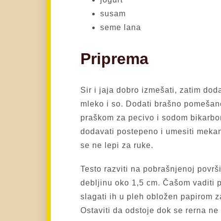
susam
seme lana
Priprema
Sir i jaja dobro izmešati, zatim doda
mleko i so. Dodati brašno pomešan
praškom za pecivo i sodom bikarb
dodavati postepeno i umesiti mekan
se ne lepi za ruke.
Testo razviti na pobrašnjenoj površ
debljinu oko 1,5 cm. Čašom vaditi 
slagati ih u pleh obložen papirom z
Ostaviti da odstoje dok se rerna ne