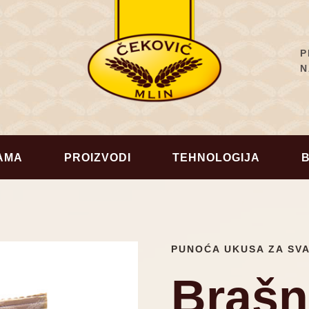
P
N
AMA
PROIZVODI
TEHNOLOGIJA
PUNOĆA UKUSA ZA SV
Brašn