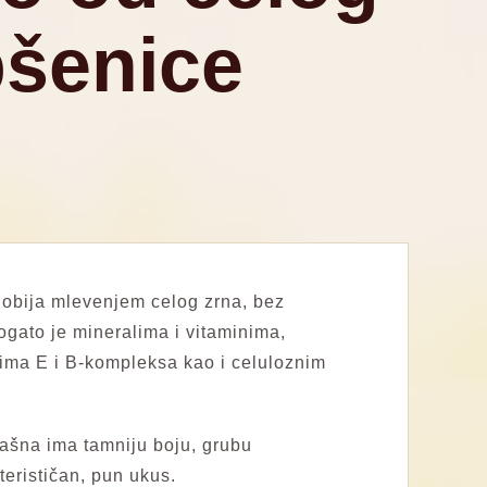
pšenice
obija mlevenjem celog zrna, bez
ogato je mineralima i vitaminima,
nima E i B-kompleksa kao i celuloznim
ašna ima tamniju boju, grubu
kterističan, pun ukus.