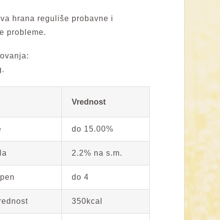
a hrana reguliše probavne i
e probleme.
ovanja:
g.
Vrednost
e
do 15.00%
la
2.2% na s.m.
epen
do 4
rednost
350kcal