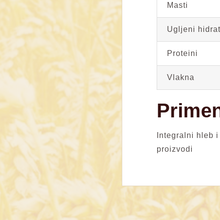
Masti
Ugljeni hidrat
Proteini
Vlakna
Prime
Integralni hleb i
proizvodi