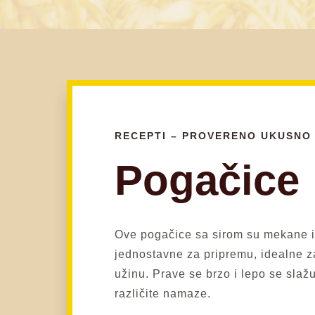
RECEPTI – PROVERENO UKUSNO
Pogačice
Ove pogačice sa sirom su mekane 
jednostavne za pripremu, idealne za
užinu. Prave se brzo i lepo se slažu 
različite namaze.