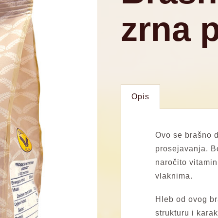
zrna 
Opis
Ovo se brašno d
prosejavanja. B
naročito vitami
vlaknima.
Hleb od ovog br
strukturu i kara